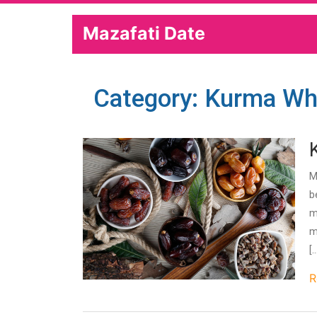
Mazafati Date
Category: Kurma Wh
M
b
m
m
[
R