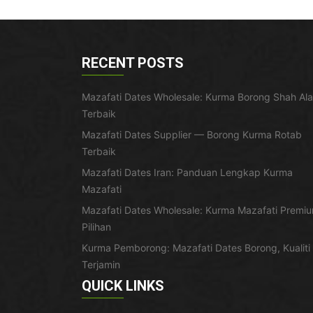
RECENT POSTS
Mazafati Dates Wholesale: Kurma Borong Shah Al
Terbaik
Mazafati Dates Supplier — Borong Kurma Rotab
Terbaik
Mazafati Dates Iran: Panduan Lengkap Kurma
Mazafati
Mazafati Dates Wholesale: Kurma Mazafati Premi
Pilihan
Kurma Pemborong: Mazafati Dates Borong, Kualiti
Terjamin
QUICK LINKS