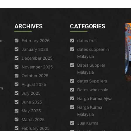
ARCHIVES
CATEGORIES
am
February 2026
dates fruit
January 2026
dates supplier in
Malaysia
December 2025
Dates Supplier
November 2025
Malaysia
October 2025
dates Suppliers
August 2025
um
Dates wholesale
July 2025
Harga Kurma Ajwa
June 2025
Harga Kurma
May 2025
Malaysia
March 2025
Jual Kurma
February 2025